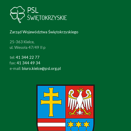
Zarząd Województwa Świętokrzyskiego
25-363 Kielce,
ul. Wesoła 47/49 II p
tel:
41 344 22 77
fax:
41 344 49 34
e-mail:
biuro.kielce@psl.org.pl