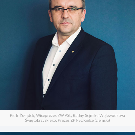
Piotr Żołądek, Wiceprezes ZW PSL, Radny Sejmiku Województwa
Świętokrzyskiego. Prezes ZP PSL Kielce (ziemski)