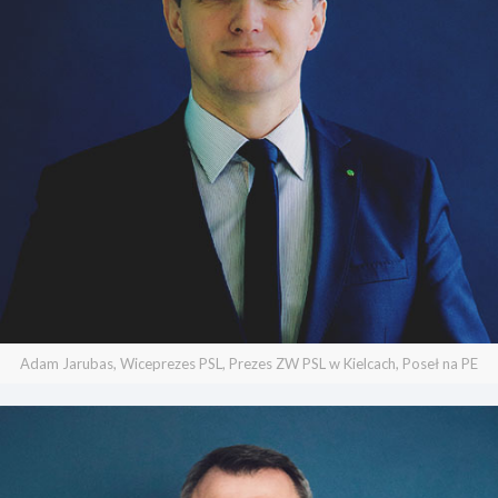
Adam Jarubas, Wiceprezes PSL, Prezes ZW PSL w Kielcach, Poseł na PE