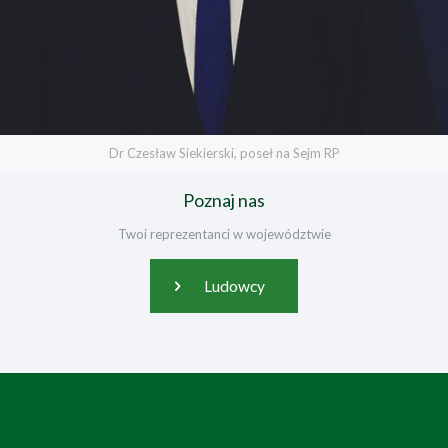
Dr Czesław Siekierski, poseł na Sejm RP
Poznaj nas
Twoi reprezentanci w województwie
Ludowcy