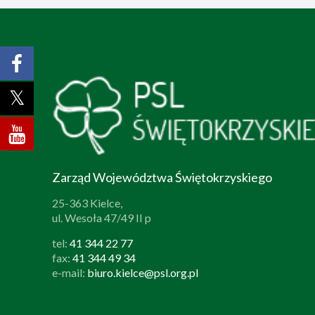
Zarząd Województwa Świętokrzyskiego
25-363 Kielce,
ul. Wesoła 47/49 II p
tel:
41 344 22 77
fax:
41 344 49 34
e-mail:
biuro.kielce@psl.org.pl