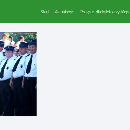
Start
Aktualności
Program dla świętokrzyskieg