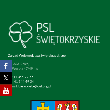
Zarząd Województwa Świętokrzyskiego
25-363 Kielce,
ul. Wesoła 47/49 II p
tel:
41 344 22 77
fax:
41 344 49 34
e-mail:
biuro.kielce@psl.org.pl