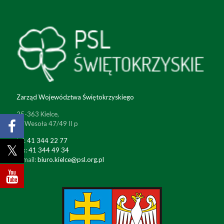
Zarząd Województwa Świętokrzyskiego
25-363 Kielce,
ul. Wesoła 47/49 II p
tel:
41 344 22 77
fax:
41 344 49 34
e-mail:
biuro.kielce@psl.org.pl