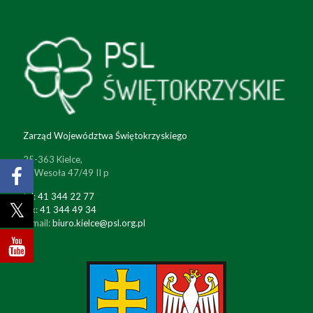
Zarząd Województwa Świętokrzyskiego
25-363 Kielce,
ul. Wesoła 47/49 II p
tel:
41 344 22 77
fax:
41 344 49 34
e-mail:
biuro.kielce@psl.org.pl