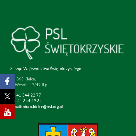
Zarząd Województwa Świętokrzyskiego
25-363 Kielce,
ul. Wesoła 47/49 II p
tel:
41 344 22 77
fax:
41 344 49 34
e-mail:
biuro.kielce@psl.org.pl