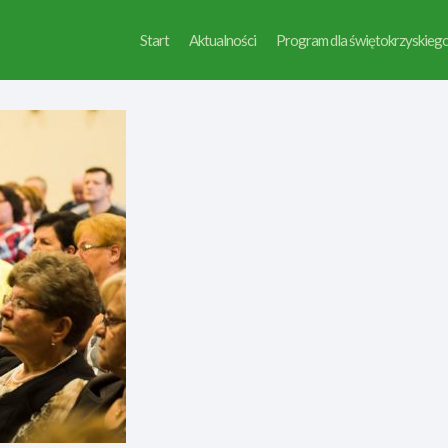
Start
Aktualności
Program dla świętokrzyskieg