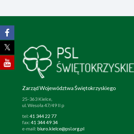
Zarząd Województwa Świętokrzyskiego
25-363 Kielce,
ul. Wesoła 47/49 II p
tel:
41 344 22 77
fax:
41 344 49 34
e-mail:
biuro.kielce@psl.org.pl