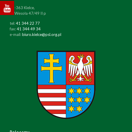
25-363 Kielce,
ul. Wesoła 47/49 II p
tel:
41 344 22 77
fax:
41 344 49 34
e-mail:
biuro.kielce@psl.org.pl
Polecamy