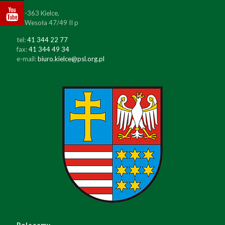
25-363 Kielce,
ul. Wesoła 47/49 II p
tel:
41 344 22 77
fax:
41 344 49 34
e-mail:
biuro.kielce@psl.org.pl
Polecamy