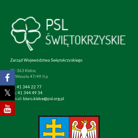
Zarząd Województwa Świętokrzyskiego
25-363 Kielce,
ul. Wesoła 47/49 II p
tel:
41 344 22 77
fax:
41 344 49 34
e-mail:
biuro.kielce@psl.org.pl