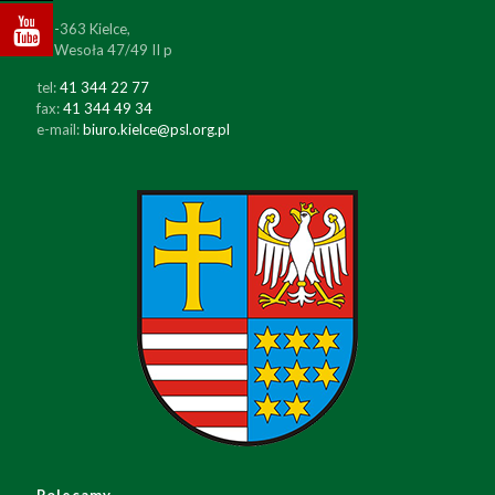
25-363 Kielce,
ul. Wesoła 47/49 II p
tel:
41 344 22 77
fax:
41 344 49 34
e-mail:
biuro.kielce@psl.org.pl
Polecamy