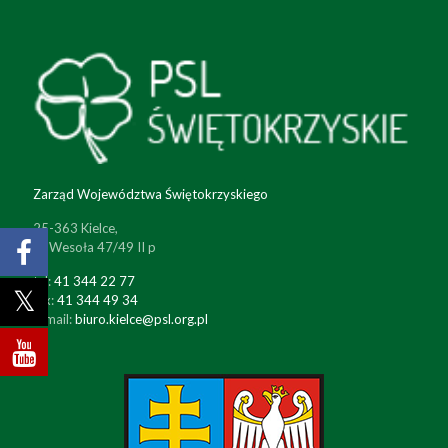
Zarząd Województwa Świętokrzyskiego
25-363 Kielce,
ul. Wesoła 47/49 II p
tel:
41 344 22 77
fax:
41 344 49 34
e-mail:
biuro.kielce@psl.org.pl