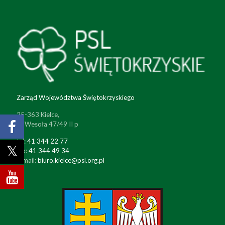
Zarząd Województwa Świętokrzyskiego
25-363 Kielce,
ul. Wesoła 47/49 II p
tel:
41 344 22 77
fax:
41 344 49 34
e-mail:
biuro.kielce@psl.org.pl