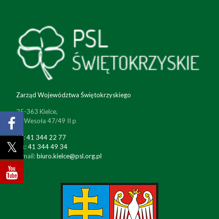
Zarząd Województwa Świętokrzyskiego
25-363 Kielce,
ul. Wesoła 47/49 II p
tel:
41 344 22 77
fax:
41 344 49 34
e-mail:
biuro.kielce@psl.org.pl