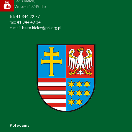
25-363 Kielce,
ul. Wesoła 47/49 II p
tel:
41 344 22 77
fax:
41 344 49 34
e-mail:
biuro.kielce@psl.org.pl
Polecamy