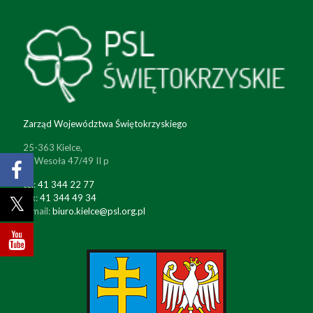
Zarząd Województwa Świętokrzyskiego
25-363 Kielce,
ul. Wesoła 47/49 II p
tel:
41 344 22 77
fax:
41 344 49 34
e-mail:
biuro.kielce@psl.org.pl