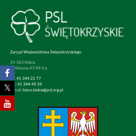
Zarząd Województwa Świętokrzyskiego
25-363 Kielce,
ul. Wesoła 47/49 II p
tel:
41 344 22 77
fax:
41 344 49 34
e-mail:
biuro.kielce@psl.org.pl