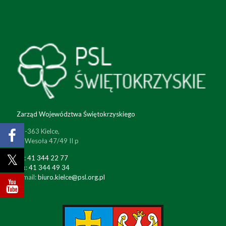
Zarząd Województwa Świętokrzyskiego
25-363 Kielce,
ul. Wesoła 47/49 II p
tel:
41 344 22 77
fax:
41 344 49 34
e-mail:
biuro.kielce@psl.org.pl