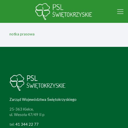
notka prasowa
Zarząd Województwa Świętokrzyskiego
25-363 Kielce,
ul. Wesoła 47/49 II p
tel:
41 344 22 77