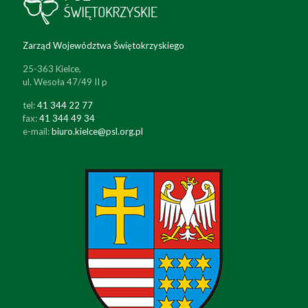
Zarząd Województwa Świętokrzyskiego
25-363 Kielce,
ul. Wesoła 47/49 II p
tel:
41 344 22 77
fax:
41 344 49 34
e-mail:
biuro.kielce@psl.org.pl