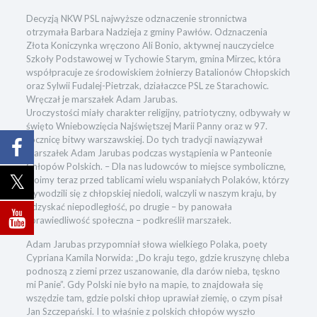
Decyzją NKW PSL najwyższe odznaczenie stronnictwa
otrzymała Barbara Nadzieja z gminy Pawłów. Odznaczenia
Złota Koniczynka wręczono Ali Bonio, aktywnej nauczycielce
Szkoły Podstawowej w Tychowie Starym, gmina Mirzec, która
współpracuje ze środowiskiem żołnierzy Batalionów Chłopskich
oraz Sylwii Fudalej-Pietrzak, działaczce PSL ze Starachowic.
Wręczał je marszałek Adam Jarubas.
Uroczystości miały charakter religijny, patriotyczny, odbywały w
święto Wniebowzięcia Najświętszej Marii Panny oraz w 97.
rocznicę bitwy warszawskiej. Do tych tradycji nawiązywał
marszałek Adam Jarubas podczas wystąpienia w Panteonie
Chłopów Polskich. – Dla nas ludowców to miejsce symboliczne,
stoimy teraz przed tablicami wielu wspaniałych Polaków, którzy
wywodzili się z chłopskiej niedoli, walczyli w naszym kraju, by
odzyskać niepodległość, po drugie – by panowała
sprawiedliwość społeczna – podkreślił marszałek.
Adam Jarubas przypomniał słowa wielkiego Polaka, poety
Cypriana Kamila Norwida: „Do kraju tego, gdzie kruszynę chleba
podnoszą z ziemi przez uszanowanie, dla darów nieba, tęskno
mi Panie”. Gdy Polski nie było na mapie, to znajdowała się
wszędzie tam, gdzie polski chłop uprawiał ziemię, o czym pisał
Jan Szczepański. I to właśnie z polskich chłopów wyszło