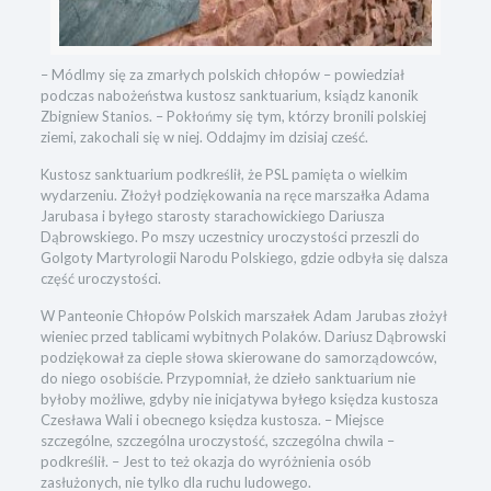
– Módlmy się za zmarłych polskich chłopów – powiedział
podczas nabożeństwa kustosz sanktuarium, ksiądz kanonik
Zbigniew Stanios. – Pokłońmy się tym, którzy bronili polskiej
ziemi, zakochali się w niej. Oddajmy im dzisiaj cześć.
Kustosz sanktuarium podkreślił, że PSL pamięta o wielkim
wydarzeniu. Złożył podziękowania na ręce marszałka Adama
Jarubasa i byłego starosty starachowickiego Dariusza
Dąbrowskiego. Po mszy uczestnicy uroczystości przeszli do
Golgoty Martyrologii Narodu Polskiego, gdzie odbyła się dalsza
część uroczystości.
W Panteonie Chłopów Polskich marszałek Adam Jarubas złożył
wieniec przed tablicami wybitnych Polaków. Dariusz Dąbrowski
podziękował za cieple słowa skierowane do samorządowców,
do niego osobiście. Przypomniał, że dzieło sanktuarium nie
byłoby możliwe, gdyby nie inicjatywa byłego księdza kustosza
Czesława Wali i obecnego księdza kustosza. – Miejsce
szczególne, szczególna uroczystość, szczególna chwila –
podkreślił. – Jest to też okazja do wyróżnienia osób
zasłużonych, nie tylko dla ruchu ludowego.