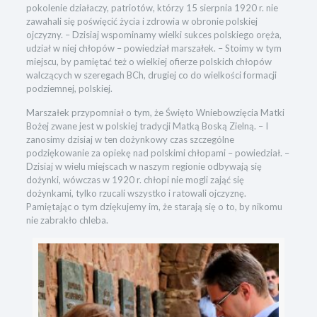
pokolenie działaczy, patriotów, którzy 15 sierpnia 1920 r. nie
zawahali się poświęcić życia i zdrowia w obronie polskiej
ojczyzny. – Dzisiaj wspominamy wielki sukces polskiego oręża,
udział w niej chłopów – powiedział marszałek. – Stoimy w tym
miejscu, by pamiętać też o wielkiej ofierze polskich chłopów
walczących w szeregach BCh, drugiej co do wielkości formacji
podziemnej, polskiej.
Marszałek przypomniał o tym, że Święto Wniebowzięcia Matki
Bożej zwane jest w polskiej tradycji Matką Boską Zielną. – I
zanosimy dzisiaj w ten dożynkowy czas szczególne
podziękowanie za opiekę nad polskimi chłopami – powiedział. –
Dzisiaj w wielu miejscach w naszym regionie odbywają się
dożynki, wówczas w 1920 r. chłopi nie mogli zająć się
dożynkami, tylko rzucali wszystko i ratowali ojczyznę.
Pamiętając o tym dziękujemy im, że starają się o to, by nikomu
nie zabrakło chleba.