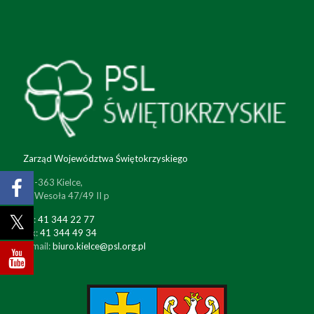
Zarząd Województwa Świętokrzyskiego
25-363 Kielce,
ul. Wesoła 47/49 II p
tel:
41 344 22 77
fax:
41 344 49 34
e-mail:
biuro.kielce@psl.org.pl