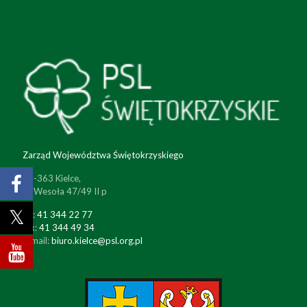
Zarząd Województwa Świętokrzyskiego
25-363 Kielce,
ul. Wesoła 47/49 II p
tel:
41 344 22 77
fax:
41 344 49 34
e-mail:
biuro.kielce@psl.org.pl