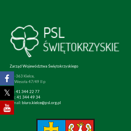
Zarząd Województwa Świętokrzyskiego
25-363 Kielce,
ul. Wesoła 47/49 II p
tel:
41 344 22 77
fax:
41 344 49 34
e-mail:
biuro.kielce@psl.org.pl