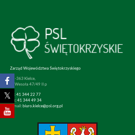
Zarząd Województwa Świętokrzyskiego
25-363 Kielce,
ul. Wesoła 47/49 II p
tel:
41 344 22 77
fax:
41 344 49 34
e-mail:
biuro.kielce@psl.org.pl