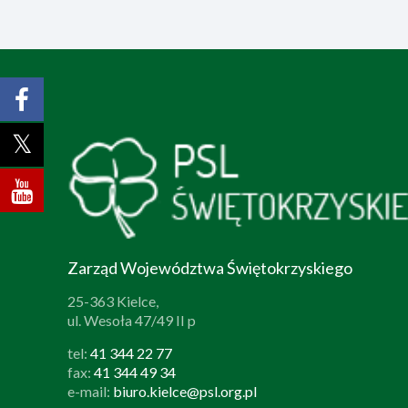
Zarząd Województwa Świętokrzyskiego
25-363 Kielce,
ul. Wesoła 47/49 II p
tel:
41 344 22 77
fax:
41 344 49 34
e-mail:
biuro.kielce@psl.org.pl