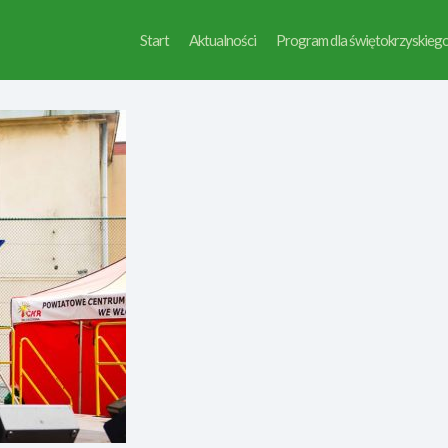
Start
Aktualności
Program dla świętokrzyskieg