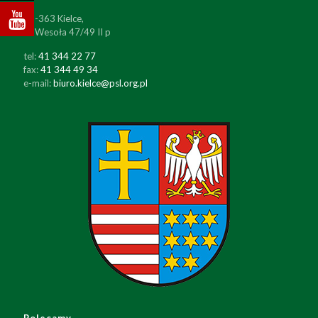
25-363 Kielce,
ul. Wesoła 47/49 II p
tel:
41 344 22 77
fax:
41 344 49 34
e-mail:
biuro.kielce@psl.org.pl
Polecamy