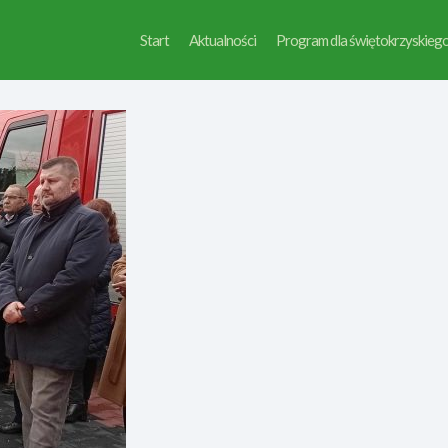
Start
Aktualności
Program dla świętokrzyskieg