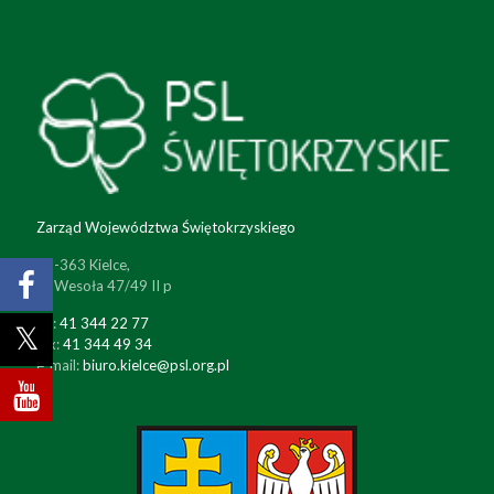
Zarząd Województwa Świętokrzyskiego
25-363 Kielce,
ul. Wesoła 47/49 II p
tel:
41 344 22 77
fax:
41 344 49 34
e-mail:
biuro.kielce@psl.org.pl