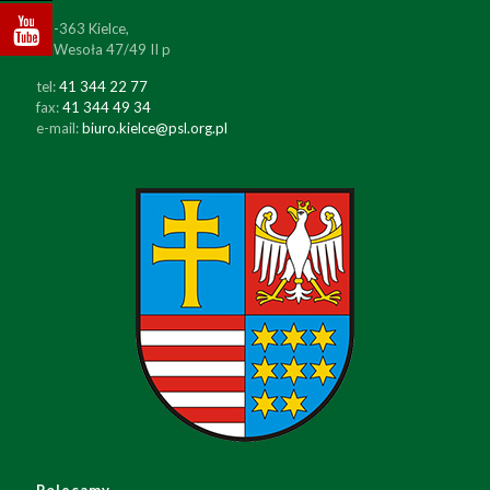
25-363 Kielce,
ul. Wesoła 47/49 II p
tel:
41 344 22 77
fax:
41 344 49 34
e-mail:
biuro.kielce@psl.org.pl
Polecamy