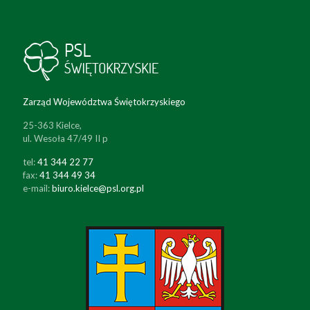
Zarząd Województwa Świętokrzyskiego
25-363 Kielce,
ul. Wesoła 47/49 II p
tel:
41 344 22 77
fax:
41 344 49 34
e-mail:
biuro.kielce@psl.org.pl