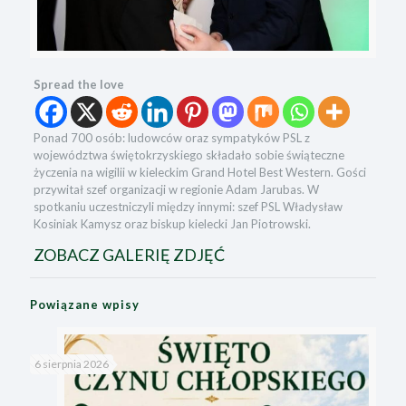
Spread the love
Ponad 700 osób: ludowców oraz sympatyków PSL z
województwa świętokrzyskiego składało sobie świąteczne
życzenia na wigilii w kieleckim Grand Hotel Best Western. Gości
przywitał szef organizacji w regionie Adam Jarubas. W
spotkaniu uczestniczyli między innymi: szef PSL Władysław
Kosiniak Kamysz oraz biskup kielecki Jan Piotrowski.
ZOBACZ GALERIĘ ZDJĘĆ
Powiązane wpisy
6 sierpnia 2026