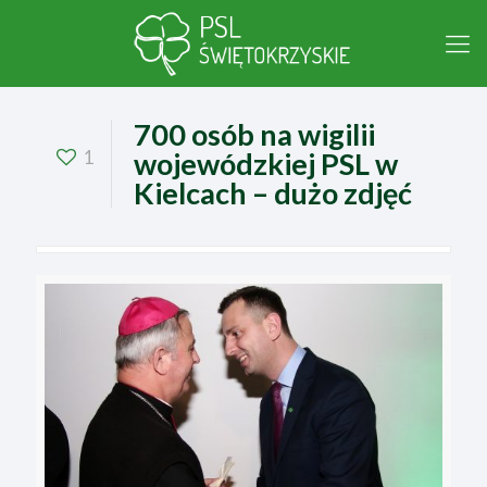
700 osób na wigilii
1
wojewódzkiej PSL w
Kielcach – dużo zdjęć