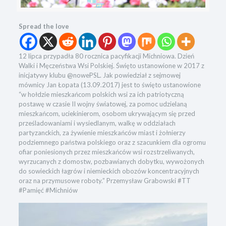
Spread the love
12 lipca przypadła 80 rocznica pacyfikacji Michniowa. Dzień
Walki i Męczeństwa Wsi Polskiej. Święto ustanowione w 2017 z
inicjatywy klubu @nowePSL. Jak powiedział z sejmowej
mównicy Jan Łopata (13.09.2017) jest to święto ustanowione
“w hołdzie mieszkańcom polskich wsi za ich patriotyczną
postawę w czasie II wojny światowej, za pomoc udzielaną
mieszkańcom, uciekinierom, osobom ukrywającym się przed
prześladowaniami i wysiedlanym, walkę w oddziałach
partyzanckich, za żywienie mieszkańców miast i żołnierzy
podziemnego państwa polskiego oraz z szacunkiem dla ogromu
ofiar poniesionych przez mieszkańców wsi rozstrzeliwanych,
wyrzucanych z domostw, pozbawianych dobytku, wywożonych
do sowieckich łagrów i niemieckich obozów koncentracyjnych
oraz na przymusowe roboty.” Przemysław Grabowski #TT
#Pamięć #Michniów