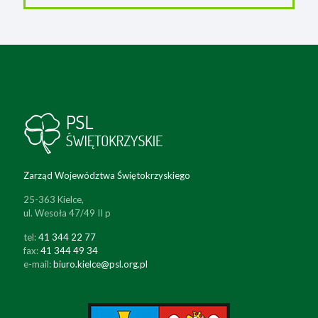
Zarząd Województwa Świętokrzyskiego
25-363 Kielce,
ul. Wesoła 47/49 II p
tel:
41 344 22 77
fax:
41 344 49 34
e-mail:
biuro.kielce@psl.org.pl