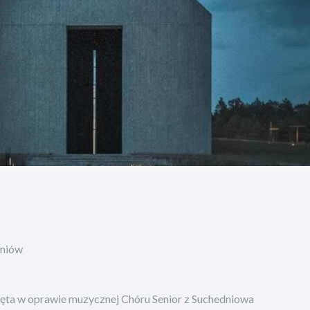
hniów
ięta w oprawie muzycznej Chóru Senior z Suchedniowa