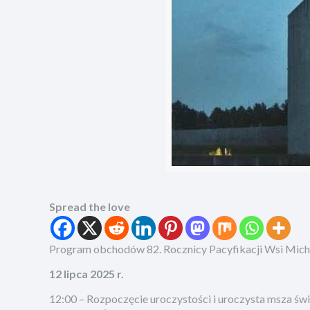
Spread the love
Program obchodów 82. Rocznicy Pacyfikacji Wsi Mic
12 lipca 2025 r.
12:00 – Rozpoczęcie uroczystości i uroczysta msza św