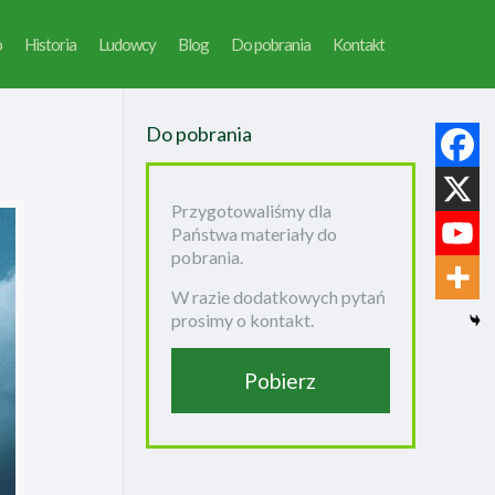
o
Historia
Ludowcy
Blog
Do pobrania
Kontakt
Do pobrania
Przygotowaliśmy dla
Państwa materiały do
pobrania.
W razie dodatkowych pytań
prosimy o kontakt.
Pobierz