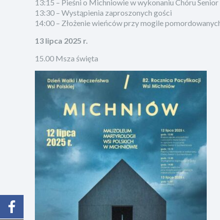
13:15 – Pieśni o Michniowie w wykonaniu Chóru Senior
13:30 – Wystąpienia zaproszonych gości
14:00 – Złożenie wieńców przy mogile pomordowany
13 lipca 2025 r.
15.00 Msza święta