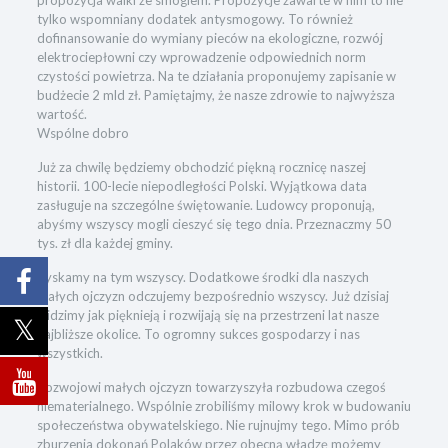
tylko wspomniany dodatek antysmogowy. To również
dofinansowanie do wymiany pieców na ekologiczne, rozwój
elektrociepłowni czy wprowadzenie odpowiednich norm
czystości powietrza. Na te działania proponujemy zapisanie w
budżecie 2 mld zł. Pamiętajmy, że nasze zdrowie to najwyższa
wartość.
Wspólne dobro
Już za chwilę będziemy obchodzić piękną rocznicę naszej
historii. 100-lecie niepodległości Polski. Wyjątkowa data
zasługuje na szczególne świętowanie. Ludowcy proponują,
abyśmy wszyscy mogli cieszyć się tego dnia. Przeznaczmy 50
tys. zł dla każdej gminy.
Zyskamy na tym wszyscy. Dodatkowe środki dla naszych
małych ojczyzn odczujemy bezpośrednio wszyscy. Już dzisiaj
widzimy jak pięknieją i rozwijają się na przestrzeni lat nasze
najbliższe okolice. To ogromny sukces gospodarzy i nas
wszystkich.
Rozwojowi małych ojczyzn towarzyszyła rozbudowa czegoś
niematerialnego. Wspólnie zrobiliśmy milowy krok w budowaniu
społeczeństwa obywatelskiego. Nie rujnujmy tego. Mimo prób
zburzenia dokonań Polaków przez obecną władzę możemy