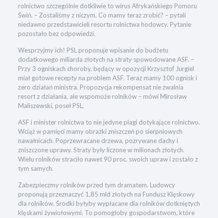
rolnictwo szczególnie dotkliwie to wirus Afrykańskiego Pomoru
Świń. – Zostaliśmy z niczym. Co mamy teraz zrobić? – pytali
niedawno przedstawicieli resortu rolnictwa hodowcy. Pytanie
pozostało bez odpowiedzi.
Wesprzyjmy ich! PSL proponuje wpisanie do budżetu
dodatkowego miliarda złotych na straty spowodowane ASF. –
Przy 3 ogniskach choroby, będący w opozycji Krzysztof Jurgiel
miał gotowe recepty na problem ASF. Teraz mamy 100 ognisk i
zero działań ministra. Propozycja rekompensat nie zwalnia
resort z działania, ale wspomoże rolników – mówi Mirosław
Maliszewski, poseł PSL.
ASF i minister rolnictwa to nie jedyne plagi dotykające rolnictwo.
Wciąż w pamięci mamy obrazki zniszczeń po sierpniowych
nawałnicach. Poprzewracane drzewa, pozrywane dachy i
zniszczone uprawy. Straty były liczone w milionach złotych.
Wielu rolników straciło nawet 90 proc. swoich upraw i zostało z
tym samych.
Zabezpieczmy rolników przed tym dramatem. Ludowcy
proponują przeznaczyć 1,85 mld złotych na Fundusz Klęskowy
dla rolników. Środki byłyby wypłacane dla rolników dotkniętych
klęskami żywiołowymi. To pomogłoby gospodarstwom, które