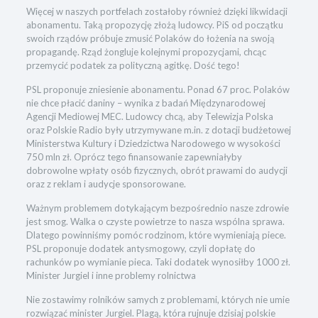
Więcej w naszych portfelach zostałoby również dzięki likwidacji
abonamentu. Taką propozycję złożą ludowcy. PiS od początku
swoich rządów próbuje zmusić Polaków do łożenia na swoją
propagandę. Rząd żongluje kolejnymi propozycjami, chcąc
przemycić podatek za polityczną agitkę. Dość tego!
PSL proponuje zniesienie abonamentu. Ponad 67 proc. Polaków
nie chce płacić daniny – wynika z badań Międzynarodowej
Agencji Mediowej MEC. Ludowcy chcą, aby Telewizja Polska
oraz Polskie Radio były utrzymywane m.in. z dotacji budżetowej
Ministerstwa Kultury i Dziedzictwa Narodowego w wysokości
750 mln zł. Oprócz tego finansowanie zapewniałyby
dobrowolne wpłaty osób fizycznych, obrót prawami do audycji
oraz z reklam i audycje sponsorowane.
Ważnym problemem dotykającym bezpośrednio nasze zdrowie
jest smog. Walka o czyste powietrze to nasza wspólna sprawa.
Dlatego powinniśmy pomóc rodzinom, które wymieniają piece.
PSL proponuje dodatek antysmogowy, czyli dopłatę do
rachunków po wymianie pieca. Taki dodatek wynosiłby 1000 zł.
Minister Jurgiel i inne problemy rolnictwa
Nie zostawimy rolników samych z problemami, których nie umie
rozwiązać minister Jurgiel. Plagą, która rujnuje dzisiaj polskie