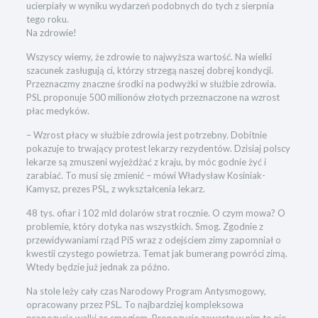
ucierpiały w wyniku wydarzeń podobnych do tych z sierpnia
tego roku.
Na zdrowie!
Wszyscy wiemy, że zdrowie to najwyższa wartość. Na wielki
szacunek zasługują ci, którzy strzegą naszej dobrej kondycji.
Przeznaczmy znaczne środki na podwyżki w służbie zdrowia.
PSL proponuje 500 milionów złotych przeznaczone na wzrost
płac medyków.
– Wzrost płacy w służbie zdrowia jest potrzebny. Dobitnie
pokazuje to trwający protest lekarzy rezydentów. Dzisiaj polscy
lekarze są zmuszeni wyjeżdżać z kraju, by móc godnie żyć i
zarabiać. To musi się zmienić – mówi Władysław Kosiniak-
Kamysz, prezes PSL, z wykształcenia lekarz.
48 tys. ofiar i 102 mld dolarów strat rocznie. O czym mowa? O
problemie, który dotyka nas wszystkich. Smog. Zgodnie z
przewidywaniami rząd PiS wraz z odejściem zimy zapomniał o
kwestii czystego powietrza. Temat jak bumerang powróci zimą.
Wtedy będzie już jednak za późno.
Na stole leży cały czas Narodowy Program Antysmogowy,
opracowany przez PSL. To najbardziej kompleksowa
propozycja walki ze smogiem. Propozycje zawarte w nim to nie