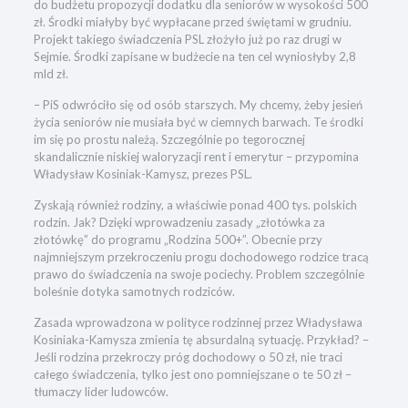
do budżetu propozycji dodatku dla seniorów w wysokości 500
zł. Środki miałyby być wypłacane przed świętami w grudniu.
Projekt takiego świadczenia PSL złożyło już po raz drugi w
Sejmie. Środki zapisane w budżecie na ten cel wyniosłyby 2,8
mld zł.
– PiS odwróciło się od osób starszych. My chcemy, żeby jesień
życia seniorów nie musiała być w ciemnych barwach. Te środki
im się po prostu należą. Szczególnie po tegorocznej
skandalicznie niskiej waloryzacji rent i emerytur – przypomina
Władysław Kosiniak-Kamysz, prezes PSL.
Zyskają również rodziny, a właściwie ponad 400 tys. polskich
rodzin. Jak? Dzięki wprowadzeniu zasady „złotówka za
złotówkę” do programu „Rodzina 500+”. Obecnie przy
najmniejszym przekroczeniu progu dochodowego rodzice tracą
prawo do świadczenia na swoje pociechy. Problem szczególnie
boleśnie dotyka samotnych rodziców.
Zasada wprowadzona w polityce rodzinnej przez Władysława
Kosiniaka-Kamysza zmienia tę absurdalną sytuację. Przykład? –
Jeśli rodzina przekroczy próg dochodowy o 50 zł, nie traci
całego świadczenia, tylko jest ono pomniejszane o te 50 zł –
tłumaczy lider ludowców.