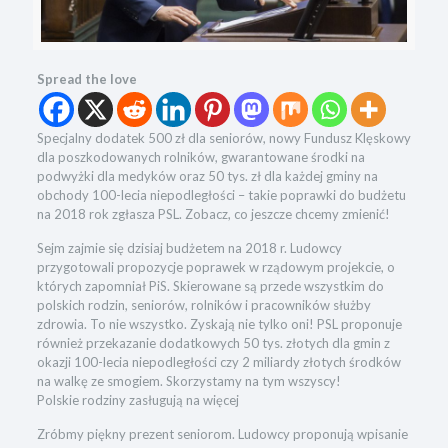
Spread the love
Specjalny dodatek 500 zł dla seniorów, nowy Fundusz Klęskowy
dla poszkodowanych rolników, gwarantowane środki na
podwyżki dla medyków oraz 50 tys. zł dla każdej gminy na
obchody 100-lecia niepodległości – takie poprawki do budżetu
na 2018 rok zgłasza PSL. Zobacz, co jeszcze chcemy zmienić!
Sejm zajmie się dzisiaj budżetem na 2018 r. Ludowcy
przygotowali propozycje poprawek w rządowym projekcie, o
których zapomniał PiS. Skierowane są przede wszystkim do
polskich rodzin, seniorów, rolników i pracowników służby
zdrowia. To nie wszystko. Zyskają nie tylko oni! PSL proponuje
również przekazanie dodatkowych 50 tys. złotych dla gmin z
okazji 100-lecia niepodległości czy 2 miliardy złotych środków
na walkę ze smogiem. Skorzystamy na tym wszyscy!
Polskie rodziny zasługują na więcej
Zróbmy piękny prezent seniorom. Ludowcy proponują wpisanie