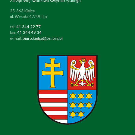
Zarząd Województwa Świętokrzyskiego
25-363 Kielce,
ul. Wesoła 47/49 II p
tel:
41 344 22 77
fax:
41 344 49 34
e-mail:
biuro.kielce@psl.org.pl