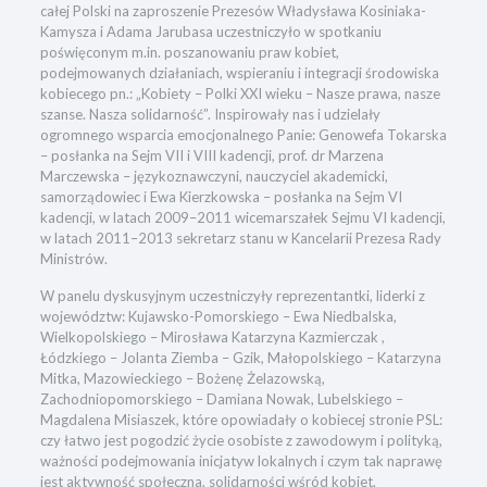
całej Polski na zaproszenie Prezesów Władysława Kosiniaka-
Kamysza i Adama Jarubasa uczestniczyło w spotkaniu
poświęconym m.in. poszanowaniu praw kobiet,
podejmowanych działaniach, wspieraniu i integracji środowiska
kobiecego pn.: „Kobiety – Polki XXI wieku – Nasze prawa, nasze
szanse. Nasza solidarność”. Inspirowały nas i udzielały
ogromnego wsparcia emocjonalnego Panie: Genowefa Tokarska
– posłanka na Sejm VII i VIII kadencji, prof. dr Marzena
Marczewska – językoznawczyni, nauczyciel akademicki,
samorządowiec i Ewa Kierzkowska – posłanka na Sejm VI
kadencji, w latach 2009–2011 wicemarszałek Sejmu VI kadencji,
w latach 2011–2013 sekretarz stanu w Kancelarii Prezesa Rady
Ministrów.
W panelu dyskusyjnym uczestniczyły reprezentantki, liderki z
województw: Kujawsko-Pomorskiego – Ewa Niedbalska,
Wielkopolskiego – Mirosława Katarzyna Kazmierczak ,
Łódzkiego – Jolanta Ziemba – Gzik, Małopolskiego – Katarzyna
Mitka, Mazowieckiego – Bożenę Żelazowską,
Zachodniopomorskiego – Damiana Nowak, Lubelskiego –
Magdalena Misiaszek, które opowiadały o kobiecej stronie PSL:
czy łatwo jest pogodzić życie osobiste z zawodowym i polityką,
ważności podejmowania inicjatyw lokalnych i czym tak naprawę
jest aktywność społeczna, solidarności wśród kobiet,