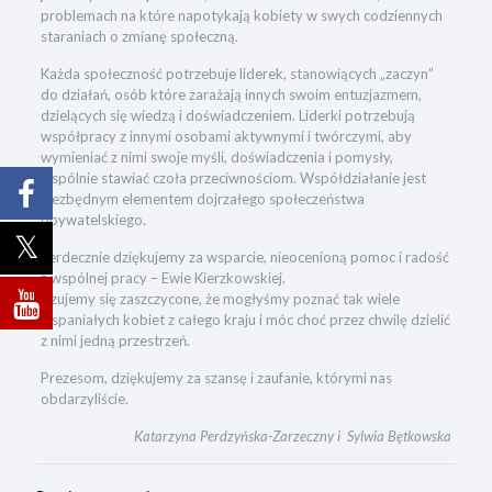
problemach na które napotykają kobiety w swych codziennych
staraniach o zmianę społeczną.
Każda społeczność potrzebuje liderek, stanowiących „zaczyn”
do działań, osób które zarażają innych swoim entuzjazmem,
dzielących się wiedzą i doświadczeniem. Liderki potrzebują
współpracy z innymi osobami aktywnymi i twórczymi, aby
wymieniać z nimi swoje myśli, doświadczenia i pomysły,
wspólnie stawiać czoła przeciwnościom. Współdziałanie jest
niezbędnym elementem dojrzałego społeczeństwa
obywatelskiego.
Serdecznie dziękujemy za wsparcie, nieocenioną pomoc i radość
z wspólnej pracy – Ewie Kierzkowskiej.
Czujemy się zaszczycone, że mogłyśmy poznać tak wiele
wspaniałych kobiet z całego kraju i móc choć przez chwilę dzielić
z nimi jedną przestrzeń.
Prezesom, dziękujemy za szansę i zaufanie, którymi nas
obdarzyliście.
Katarzyna Perdzyńska-Zarzeczny i Sylwia Bętkowska