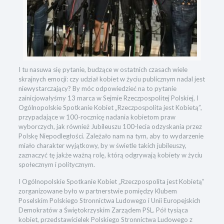
I tu nasuwa się pytanie, budzące w ostatnich czasach wiele
skrajnych emocji: czy udział kobiet w życiu publicznym nadal jest
niewystarczający? By móc odpowiedzieć na to pytanie
zainicjowałyśmy 13 marca w Sejmie Rzeczpospolitej Polskiej, I
Ogólnopolskie Spotkanie Kobiet „Rzeczpospolita jest Kobietą”,
przypadające w 100-rocznicę nadania kobietom praw
wyborczych, jak również Jubileuszu 100-lecia odzyskania przez
Polskę Niepodległości. Zależało nam na tym, aby to wydarzenie
miało charakter wyjątkowy, by w świetle takich jubileuszy,
zaznaczyć tę jakże ważną rolę, którą odgrywają kobiety w życiu
społecznym i politycznym.
I Ogólnopolskie Spotkanie Kobiet „Rzeczpospolita jest Kobietą”
zorganizowane było w partnerstwie pomiędzy Klubem
Poselskim Polskiego Stronnictwa Ludowego i Unii Europejskich
Demokratów a Świętokrzyskim Zarządem PSL. Pół tysiąca
kobiet, przedstawicielek Polskiego Stronnictwa Ludowego z