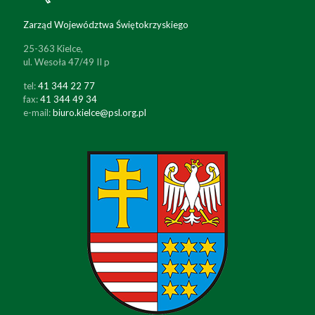
Zarząd Województwa Świętokrzyskiego
25-363 Kielce,
ul. Wesoła 47/49 II p
tel:
41 344 22 77
fax:
41 344 49 34
e-mail:
biuro.kielce@psl.org.pl