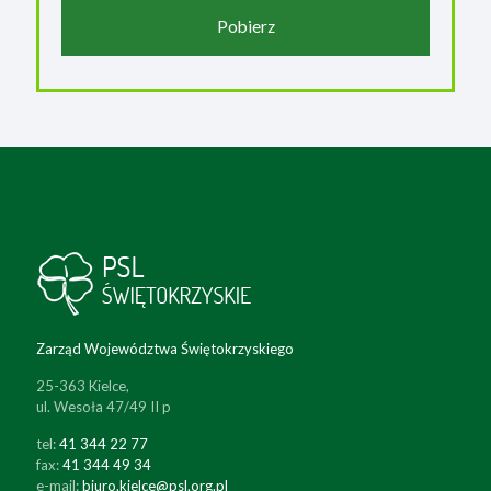
Pobierz
Zarząd Województwa Świętokrzyskiego
25-363 Kielce,
ul. Wesoła 47/49 II p
tel:
41 344 22 77
fax:
41 344 49 34
e-mail:
biuro.kielce@psl.org.pl