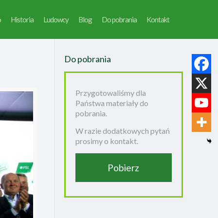
o
Historia
Ludowcy
Blog
Do pobrania
Kontakt
Do pobrania
Przygotowaliśmy dla
Państwa materiały do
pobrania.
W razie dodatkowych pytań
prosimy o kontakt.
Pobierz