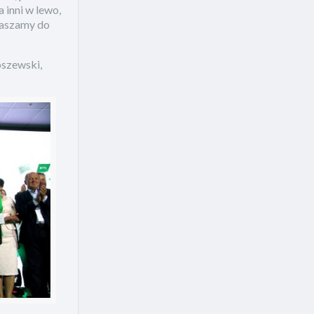
 inni w lewo,
praszamy do
oszewski,