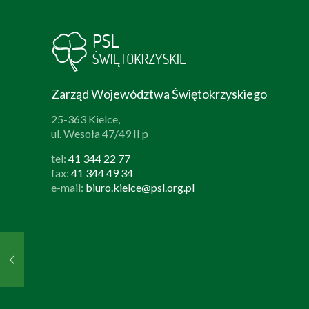
Zarząd Województwa Świętokrzyskiego
25-363 Kielce,
ul. Wesoła 47/49 II p
tel:
41 344 22 77
fax:
41 344 49 34
e-mail:
biuro.kielce@psl.org.pl