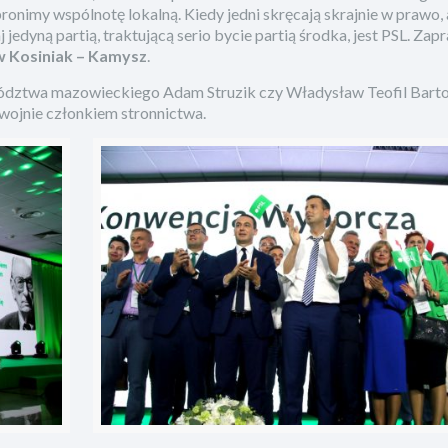
nimy wspólnotę lokalną. Kiedy jedni skręcają skrajnie w prawo, a
jedyną partią, traktującą serio bycie partią środka, jest PSL. Za
 Kosiniak – Kamysz
.
wództwa mazowieckiego Adam Struzik czy Władysław Teofil Bart
 wojnie członkiem stronnictwa.