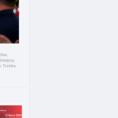
ólne,
żniejszy.
w. Trzeba