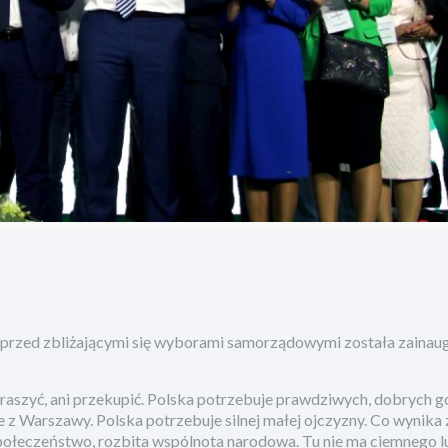
przed zbliżającymi się wyborami samorządowymi została zaina
traszyć, ani przekupić. Polska potrzebuje prawdziwych, dobrych 
ce z Warszawy. Polska potrzebuje silnej małej ojczyzny. Co wynika
połeczeństwo, rozbita wspólnota narodowa. Tu nie ma ciemnego lu