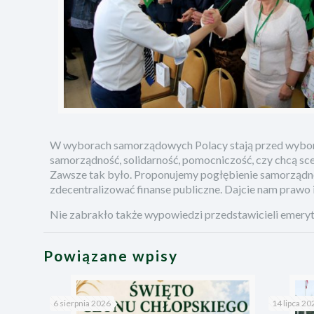
W wyborach samorządowych Polacy stają przed wyborem,
samorządność, solidarność, pomocniczość, czy chcą scen
Zawsze tak było. Proponujemy pogłębienie samorządno
zdecentralizować finanse publiczne. Dajcie nam prawo i
Nie zabrakło także wypowiedzi przedstawicieli emerytó
Powiązane wpisy
6 sierpnia 2026
14 lipca 20