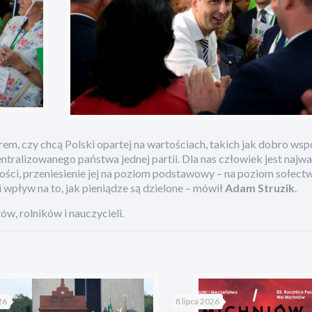
 czy chcą Polski opartej na wartościach, takich jak dobro wsp
tralizowanego państwa jednej partii. Dla nas człowiek jest najwa
ści, przeniesienie jej na poziom podstawowy – na poziom sołect
 wpływ na to, jak pieniądze są dzielone – mówił
Adam Struzik
.
w, rolników i nauczycieli.
26
8 lipca 2026