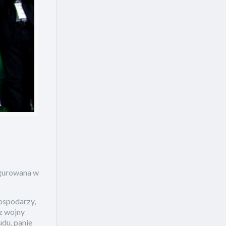
ugurowana w
gospodarzy,
 z wojny
du, panie