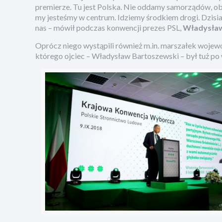
premierze. Tu jest Polska. Nie oddamy samorządów, obro
my jesteśmy w centrum. Idziemy środkiem drogi. Dzisiaj 
nas – mówił podczas konwencji prezes PSL,
Władysław
Oprócz niego wystąpili również m.in. marszałek woje
którego ojciec – Władysław Bartoszewski – był tuż po