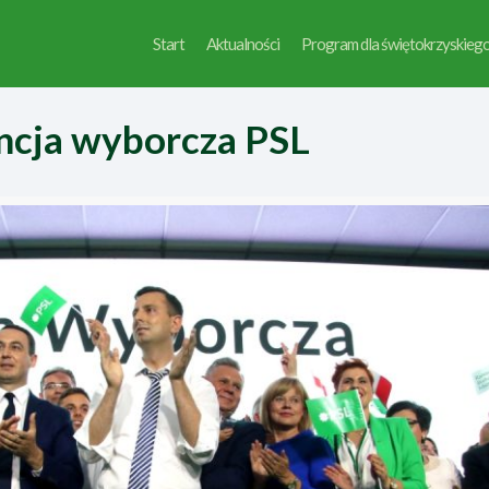
Start
Aktualności
Program dla świętokrzyskieg
ncja wyborcza PSL