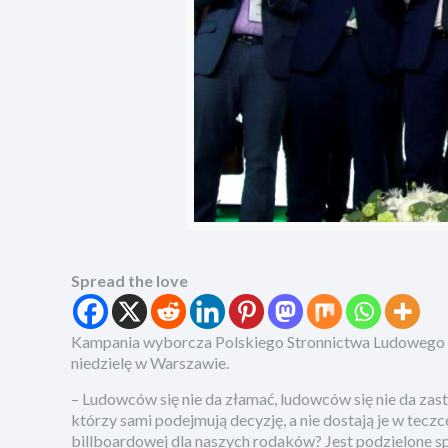
Spread the love
Kampania wyborcza Polskiego Stronnictwa Ludowego 
niedzielę w Warszawie.
– Ludowców się nie da złamać, ludowców się nie da zas
którzy sami podejmują decyzję, a nie dostają je w tecz
billboardowej dla naszych rodaków? Jest podzielone s