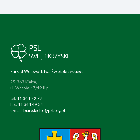
Zarząd Województwa Świętokrzyskiego
25-363 Kielce,
ul. Wesoła 47/49 II p
tel:
41 344 22 77
fax:
41 344 49 34
e-mail:
biuro.kielce@psl.org.pl