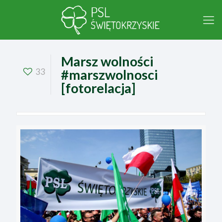
Marsz wolności
33
#marszwolnosci
[fotorelacja]