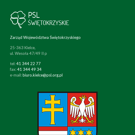
Zarząd Województwa Świętokrzyskiego
25-363 Kielce,
ul. Wesoła 47/49 II p
tel:
41 344 22 77
fax:
41 344 49 34
e-mail:
biuro.kielce@psl.org.pl