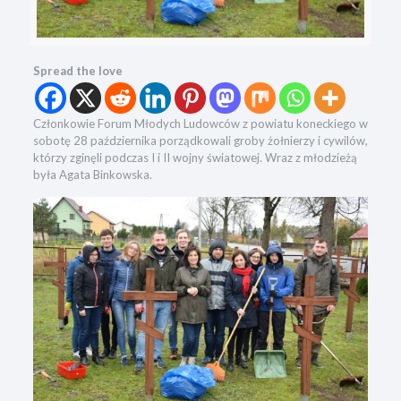
Spread the love
Członkowie Forum Młodych Ludowców z powiatu koneckiego w
sobotę 28 października porządkowali groby żołnierzy i cywilów,
którzy zginęli podczas I i II wojny światowej. Wraz z młodzieżą
była Agata Binkowska.