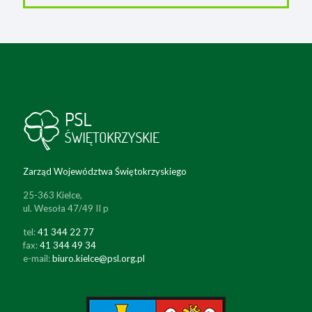
Zarząd Województwa Świętokrzyskiego
25-363 Kielce,
ul. Wesoła 47/49 II p
tel:
41 344 22 77
fax:
41 344 49 34
e-mail:
biuro.kielce@psl.org.pl