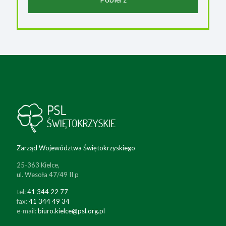
Zarząd Województwa Świętokrzyskiego
25-363 Kielce,
ul. Wesoła 47/49 II p
tel:
41 344 22 77
fax:
41 344 49 34
e-mail:
biuro.kielce@psl.org.pl