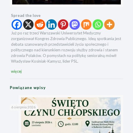
Spread the love
Już po raz trzeci Warszawski Uniwersytet Medyczny
zorganizował Kongres Zdrowia Publicznego. Ideą spotkania jest
debata szanowanych przedstawicieli życia społecznego i
politycznego nad kierunkiem rozwoju służby zdrowia i stanem
zdrowia Polaków. O pomysłach na politykę senioralną mówił
Władysław Kosiniak-Kamysz, lider PSL.
więcej
Powiązane wpisy
6 sierpnia 2026