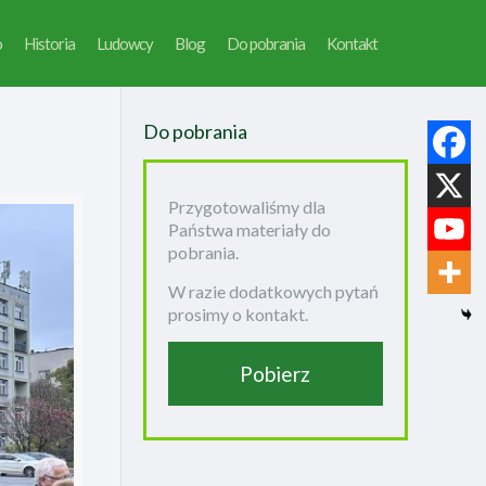
o
Historia
Ludowcy
Blog
Do pobrania
Kontakt
Do pobrania
Przygotowaliśmy dla
Państwa materiały do
pobrania.
W razie dodatkowych pytań
prosimy o kontakt.
Pobierz