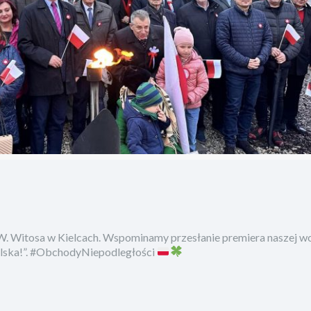
. Witosa w Kielcach. Wspominamy przesłanie premiera naszej w
olska!”. #ObchodyNiepodległości