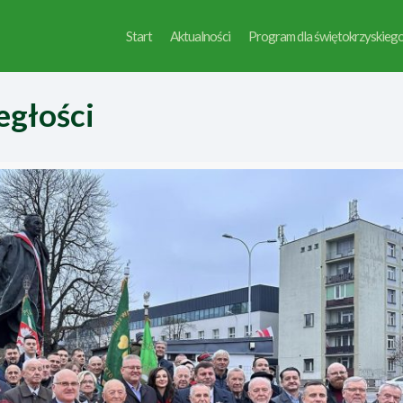
Start
Aktualności
Program dla świętokrzyskieg
egłości