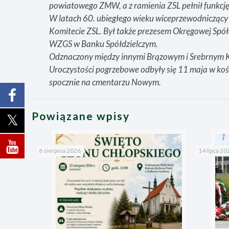
powiatowego ZMW, a z ramienia ZSL pełnił funkc
W latach 60. ubiegłego wieku wiceprzewodnicząc
Komitecie ZSL. Był także prezesem Okręgowej Spó
WZGS w Banku Spółdzielczym.
Odznaczony między innymi Brązowym i Srebrnym K
Uroczystości pogrzebowe odbyły się 11 maja w koś
spocznie na cmentarzu Nowym.
Powiązane wpisy
6 sierpnia 2026
14 lipca 20