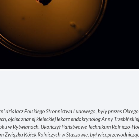
tni działacz Polskiego Stronnictwa Ludowego, były prezes Okręg
, ojciec znanej kieleckiej lekarz endokrynolog Anny Trzebińskiej
8 roku w Rytwianach. Ukończył Państwowe Technikum Rolniczo-H
m Związku Kółek Rolniczych w Staszowie, był wiceprzewodniczą