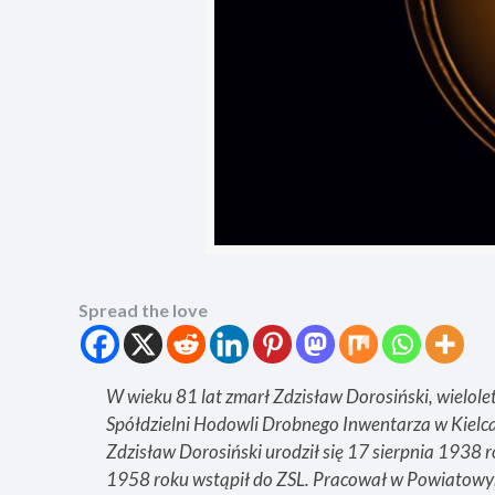
Spread the love
W wieku 81 lat zmarł Zdzisław Dorosiński, wielole
Spółdzielni Hodowli Drobnego Inwentarza w Kielcach
Zdzisław Dorosiński urodził się 17 sierpnia 193
1958 roku wstąpił do ZSL. Pracował w Powiatowy