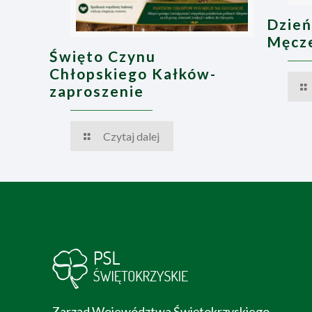
Dzień
Męcze
Święto Czynu
Chłopskiego Kałków-
zaproszenie
Czytaj dalej
Zarząd Województwa Świętokrzyskiego