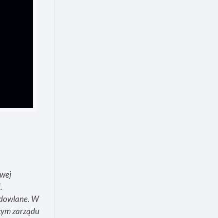
owej
.
odowlane. W
cym zarządu