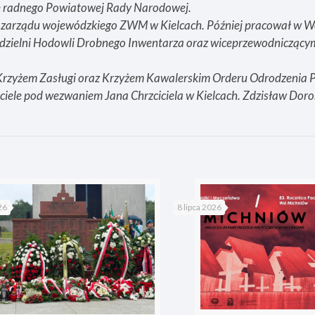
ję radnego Powiatowej Rady Narodowej.
y zarządu wojewódzkiego ZWM w Kielcach. Później pracował w 
łdzielni Hodowli Drobnego Inwentarza oraz wiceprzewodnicząc
rzyżem Zasługi oraz Krzyżem Kawalerskim Orderu Odrodzenia P
ciele pod wezwaniem Jana Chrzciciela w Kielcach. Zdzisław Doro
26
8 lipca 2026