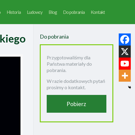
o
Historia
Ludowcy
Blog
Do pobrania
Kontakt
skiego
Do pobrania
Przygotowaliśmy dla
Państwa materiały do
pobrania.
W razie dodatkowych pytań
prosimy o kontakt.
Pobierz