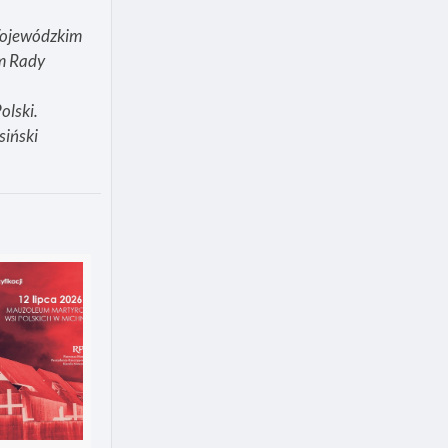
Wojewódzkim
ym Rady
olski.
siński