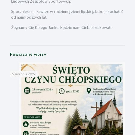
Ludowych Zespołów Sportowych.
Spoczniesz na zawsze w rodzinnej ziemi lipskiej, którą ukochałeś
od najmłodszych lat.
Żegnamy Cię Kolego Janku. Będzie nam Ciebie brakowało.
Powiązane wpisy
6 sierpnia 2026