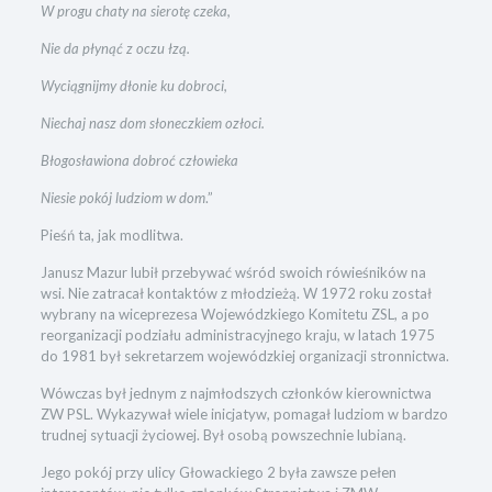
W progu chaty na sierotę czeka,
Nie da płynąć z oczu łzą.
Wyciągnijmy dłonie ku dobroci,
Niechaj nasz dom słoneczkiem ozłoci.
Błogosławiona dobroć człowieka
Niesie pokój ludziom w dom
.”
Pieśń ta, jak modlitwa.
Janusz Mazur lubił przebywać wśród swoich rówieśników na
wsi. Nie zatracał kontaktów z młodzieżą. W 1972 roku został
wybrany na wiceprezesa Wojewódzkiego Komitetu ZSL, a po
reorganizacji podziału administracyjnego kraju, w latach 1975
do 1981 był sekretarzem wojewódzkiej organizacji stronnictwa.
Wówczas był jednym z najmłodszych członków kierownictwa
ZW PSL. Wykazywał wiele inicjatyw, pomagał ludziom w bardzo
trudnej sytuacji życiowej. Był osobą powszechnie lubianą.
Jego pokój przy ulicy Głowackiego 2 była zawsze pełen