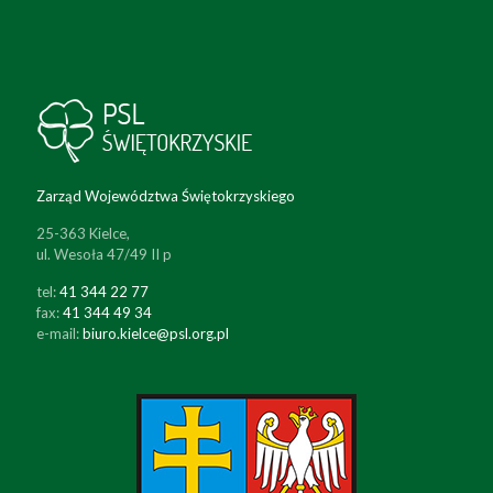
Zarząd Województwa Świętokrzyskiego
25-363 Kielce,
ul. Wesoła 47/49 II p
tel:
41 344 22 77
fax:
41 344 49 34
e-mail:
biuro.kielce@psl.org.pl