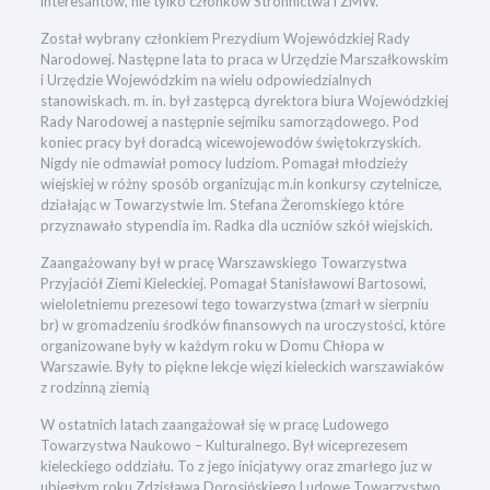
interesantów, nie tylko członków Stronnictwa i ZMW.
Został wybrany członkiem Prezydium Wojewódzkiej Rady
Narodowej. Następne lata to praca w Urzędzie Marszałkowskim
i Urzędzie Wojewódzkim na wielu odpowiedzialnych
stanowiskach. m. in. był zastępcą dyrektora biura Wojewódzkiej
Rady Narodowej a następnie sejmiku samorządowego. Pod
koniec pracy był doradcą wicewojewodów świętokrzyskich.
Nigdy nie odmawiał pomocy ludziom. Pomagał młodzieży
wiejskiej w różny sposób organizując m.in konkursy czytelnicze,
działając w Towarzystwie Im. Stefana Żeromskiego które
przyznawało stypendia im. Radka dla uczniów szkół wiejskich.
Zaangażowany był w pracę Warszawskiego Towarzystwa
Przyjaciół Ziemi Kieleckiej. Pomagał Stanisławowi Bartosowi,
wieloletniemu prezesowi tego towarzystwa (zmarł w sierpniu
br) w gromadzeniu środków finansowych na uroczystości, które
organizowane były w każdym roku w Domu Chłopa w
Warszawie. Były to piękne lekcje więzi kieleckich warszawiaków
z rodzinną ziemią
W ostatnich latach zaangażował się w pracę Ludowego
Towarzystwa Naukowo – Kulturalnego. Był wiceprezesem
kieleckiego oddziału. To z jego inicjatywy oraz zmarłego juz w
ubiegłym roku Zdzisława Dorosińskiego Ludowe Towarzystwo