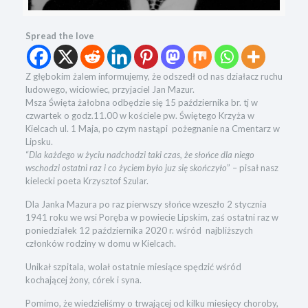
Spread the love
Z głębokim żalem informujemy, że odszedł od nas działacz ruchu
ludowego, wiciowiec, przyjaciel Jan Mazur.
Msza Święta żałobna odbędzie się 15 października br. tj w
czwartek o godz.11.00 w kościele pw. Świętego Krzyża w
Kielcach ul. 1 Maja, po czym nastąpi pożegnanie na Cmentarz w
Lipsku.
“
Dla każdego w życiu nadchodzi taki czas, że słońce dla niego
wschodzi ostatni raz i co życiem było juz się skończyło
” – pisał nasz
kielecki poeta Krzysztof Szular.
Dla Janka Mazura po raz pierwszy słońce wzeszło 2 stycznia
1941 roku we wsi Poręba w powiecie Lipskim, zaś ostatni raz w
poniedziałek 12 października 2020 r. wśród najbliższych
członków rodziny w domu w Kielcach.
Unikał szpitala, wolał ostatnie miesiące spędzić wśród
kochającej żony, córek i syna.
Pomimo, że wiedzieliśmy o trwającej od kilku miesięcy choroby,