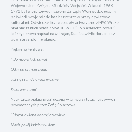
Wojewódzkim Związku Młodzieży Wiejskiej. W latach 1968 –
1972 był wiceprzewodniczącym Zarządu Wojewódzkiego. Tu
poświecił swoje młode lata bez reszty w pracy oświatowo –
kulturalnej. Odwiedzał liczne zespoły artystyczne ZMW. Wraz z
nimi nieraz nucił hymn ZMW RP WICI “Do niebieskich pował”,
którego słowa napisał nasz krajan, Stanisław Młodorzeniec z
powiatu sandomierskiego.
Piękne są te słowa.
”
Do niebieskich pował
Od grud czarnej ziemi,
Już się sztandar, nasz wiciowy
Kolorami mieni
”
Nucił także piękną pieśń uczoną w Uniwersytetach Ludowych
prowadzonych przez Zofię Solarzową
“
Błogosławiona dobroć człowieka
Niesie pokój ludziom w dom