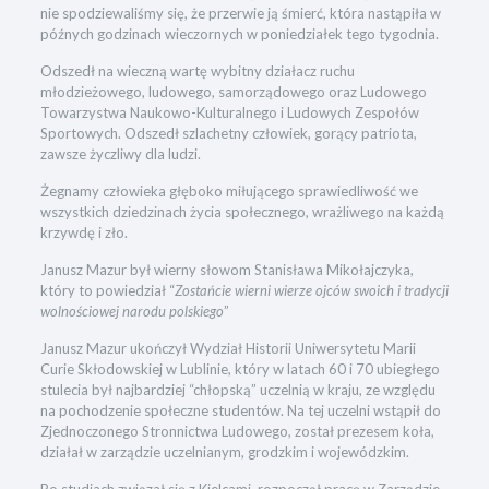
nie spodziewaliśmy się, że przerwie ją śmierć, która nastąpiła w
późnych godzinach wieczornych w poniedziałek tego tygodnia.
Odszedł na wieczną wartę wybitny działacz ruchu
młodzieżowego, ludowego, samorządowego oraz Ludowego
Towarzystwa Naukowo-Kulturalnego i Ludowych Zespołów
Sportowych. Odszedł szlachetny człowiek, gorący patriota,
zawsze życzliwy dla ludzi.
Żegnamy człowieka głęboko miłującego sprawiedliwość we
wszystkich dziedzinach życia społecznego, wrażliwego na każdą
krzywdę i zło.
Janusz Mazur był wierny słowom Stanisława Mikołajczyka,
który to powiedział “
Zostańcie wierni wierze ojców swoich i tradycji
wolnościowej narodu polskiego
”
Janusz Mazur ukończył Wydział Historii Uniwersytetu Marii
Curie Skłodowskiej w Lublinie, który w latach 60 i 70 ubiegłego
stulecia był najbardziej “chłopską” uczelnią w kraju, ze względu
na pochodzenie społeczne studentów. Na tej uczelni wstąpił do
Zjednoczonego Stronnictwa Ludowego, został prezesem koła,
działał w zarządzie uczelnianym, grodzkim i wojewódzkim.
Po studiach związał się z Kielcami, rozpoczął pracę w Zarządzie