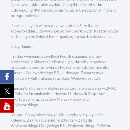
Naukowo – Kulturalne wydało 2 książki z historii ruchu
ludowego i ZMW, a mianowicie “Służbie Kielecczyźnie” i “Ocalić
od zapomnienia”.
Działał nie tylko w Towarzystwie, ale także w Radzie
Wojewódzkiej Ludowych Zespołów Sportowych. Kosztem życia
rodzinnego poświęcał tym organizacjom bardzo dużo czasu.
Drogi Januszu !
Trudno wymienić wszystkich twoich osiągnięć w pracy
społecznej i politycznej. Mimo długiej choroby stopniowo
podupadającego zdrowia co tydzień odwiedzałeś siedzibę
Zarządu Wojewódzkiego PSL, Ludowego Towarzystwa
Naukowo – Kulturalnego oraz Radę Wojewódzką LZS.
Żegnają Cię koleżanki i koledzy, z którymi pracowałeś w ZMW,
w Polskim Stronnictwie Ludowym i Ludowych Zespołach
Sportowych oraz Urzędów Marszałkowskiego i
Wojewódzkiego.
Nie sposób wymienić wszystkich przybyłych przyjaciół i
kolegów. Żegnają Cię zielone sztandary Zarządu
Wojewódzkiego i Miejskiego PSL, Wojewódzkiego ZMW oraz