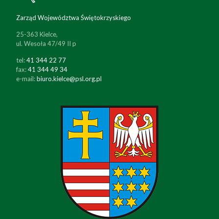
Zarząd Województwa Świętokrzyskiego
25-363 Kielce,
ul. Wesoła 47/49 II p
tel:
41 344 22 77
fax:
41 344 49 34
e-mail:
biuro.kielce@psl.org.pl