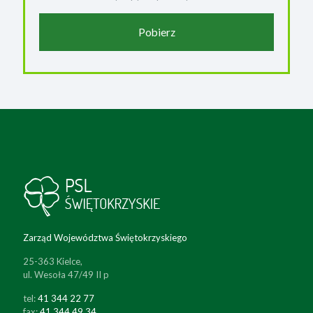
Pobierz
Zarząd Województwa Świętokrzyskiego
25-363 Kielce,
ul. Wesoła 47/49 II p
tel:
41 344 22 77
fax:
41 344 49 34