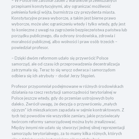
– W Polsce nie zaistniał żaden z warunków przewidzianych
przepisami konstytucyjnymi, aby ograniczać możliwość
pełnienia funkcji wójta, burmistrza czy prezydenta miasta.
Konstytucyjne prawa wyborcze, a takim jest bierne prawo
wyborcze, może ulec ograniczeniu wtedy i tylko wtedy, gdy jest
to konieczne z uwagi na zagrożenie bezpieczeństwa państwa lub
porządku publicznego, dla ochrony środowiska, zdrowia i
moralności publicznej, albo wolności i praw osób trzecich –
powiedział profesor.
– Dzięki dwóm reformom udało się przywrócić Polsce
samorząd, ale od czasu ich przeprowadzenia decentralizacja
zatrzymała się. Teraz to się wręcz odwraca i samorządom
odbiera się ich atrybuty – dodał Jerzy Stępień.
Profesor przypomniał podejmowane w różnych środowiskach
działania na rzecz restytucji samorządności terytorialnej w
Polsce jeszcze wtedy, gdy do przemian ustrojowych było
daleko. Zwrócił uwagę, że decyzja o przywróceniu „małych
ojczyzn” ich mieszkańcom zapadała w sejmie kontraktowym. Z
tych też powodów nie wszystkie zamiary, jakie przyświecały
twórcom reformy samorządowej można było zrealizować.
Między innymi nie udało się stworzyć jednej silnej reprezentacji
samorządu terytorialnego, za to mamy kilka różnych, których