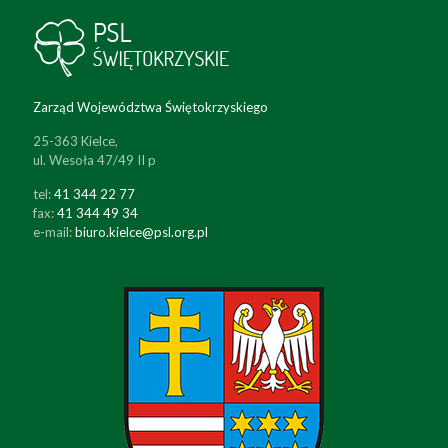
Zarząd Województwa Świętokrzyskiego
25-363 Kielce,
ul. Wesoła 47/49 II p
tel:
41 344 22 77
fax:
41 344 49 34
e-mail:
biuro.kielce@psl.org.pl