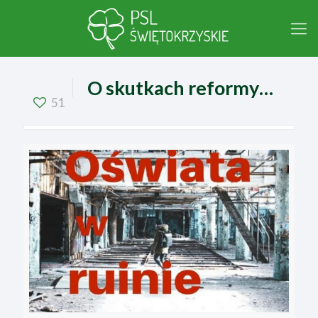
O skutkach reformy…
51