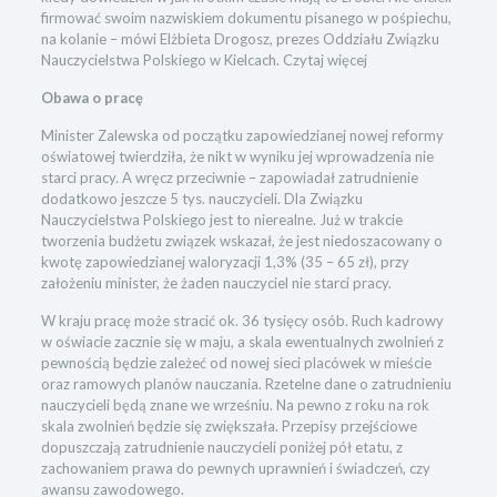
firmować swoim nazwiskiem dokumentu pisanego w pośpiechu,
na kolanie – mówi Elżbieta Drogosz, prezes Oddziału Związku
Nauczycielstwa Polskiego w Kielcach. Czytaj więcej
Obawa o pracę
Minister Zalewska od początku zapowiedzianej nowej reformy
oświatowej twierdziła, że nikt w wyniku jej wprowadzenia nie
starci pracy. A wręcz przeciwnie – zapowiadał zatrudnienie
dodatkowo jeszcze 5 tys. nauczycieli. Dla Związku
Nauczycielstwa Polskiego jest to nierealne. Już w trakcie
tworzenia budżetu związek wskazał, że jest niedoszacowany o
kwotę zapowiedzianej waloryzacji 1,3% (35 – 65 zł), przy
założeniu minister, że żaden nauczyciel nie starci pracy.
W kraju pracę może stracić ok. 36 tysięcy osób. Ruch kadrowy
w oświacie zacznie się w maju, a skala ewentualnych zwolnień z
pewnością będzie zależeć od nowej sieci placówek w mieście
oraz ramowych planów nauczania. Rzetelne dane o zatrudnieniu
nauczycieli będą znane we wrześniu. Na pewno z roku na rok
skala zwolnień będzie się zwiększała. Przepisy przejściowe
dopuszczają zatrudnienie nauczycieli poniżej pół etatu, z
zachowaniem prawa do pewnych uprawnień i świadczeń, czy
awansu zawodowego.