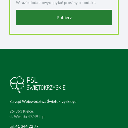
W razie dodatkowych pytań prosimy o kontakt.
Pobierz
Zarząd Województwa Świętokrzyskiego
25-363 Kielce,
ul. Wesoła 47/49 II p
tel:
41 344 22 77