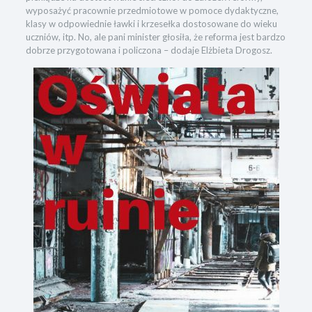
wyposażyć pracownie przedmiotowe w pomoce dydaktyczne,
klasy w odpowiednie ławki i krzesełka dostosowane do wieku
uczniów, itp. No, ale pani minister głosiła, że reforma jest bardzo
dobrze przygotowana i policzona – dodaje Elżbieta Drogosz.