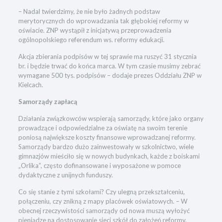
– Nadal twierdzimy, że nie było żadnych podstaw
merytorycznych do wprowadzania tak głębokiej reformy w
oświacie. ZNP wystąpił z inicjatywą przeprowadzenia
ogólnopolskiego referendum ws. reformy edukacji.
Akcja zbierania podpisów w tej sprawie ma ruszyć 31 stycznia
br. i będzie trwać do końca marca. W tym czasie musimy zebrać
wymagane 500 tys. podpisów – dodaje prezes Oddziału ZNP w
Kielcach.
Samorządy zapłacą
Działania związkowców wspierają samorządy, które jako organy
prowadzące i odpowiedzialne za oświatę na swoim terenie
poniosą największe koszty finansowe wprowadzanej reformy.
Samorządy bardzo dużo zainwestowały w szkolnictwo, wiele
gimnazjów mieściło się w nowych budynkach, każde z boiskami
„Orlika”, często dofinansowane i wyposażone w pomoce
dydaktyczne z unijnych funduszy.
Co się stanie z tymi szkołami? Czy ulegną przekształceniu,
połączeniu, czy znikną z mapy placówek oświatowych. – W
obecnej rzeczywistości samorządy od nowa muszą wyłożyć
pieniądze na dostosowanie sieci szkół do założeń reformy,