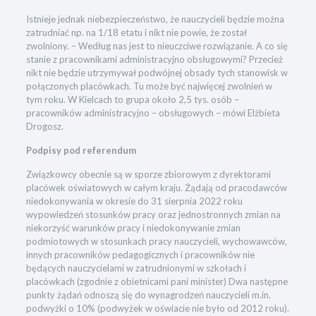
Istnieje jednak niebezpieczeństwo, że nauczycieli będzie można
zatrudniać np. na 1/18 etatu i nikt nie powie, że został
zwolniony. – Według nas jest to nieuczciwe rozwiązanie. A co się
stanie z pracownikami administracyjno obsługowymi? Przecież
nikt nie będzie utrzymywał podwójnej obsady tych stanowisk w
połączonych placówkach. Tu może być najwięcej zwolnień w
tym roku. W Kielcach to grupa około 2,5 tys. osób –
pracowników administracyjno – obsługowych – mówi Elżbieta
Drogosz.
Podpisy pod referendum
Związkowcy obecnie są w sporze zbiorowym z dyrektorami
placówek oświatowych w całym kraju. Żądają od pracodawców
niedokonywania w okresie do 31 sierpnia 2022 roku
wypowiedzeń stosunków pracy oraz jednostronnych zmian na
niekorzyść warunków pracy i niedokonywanie zmian
podmiotowych w stosunkach pracy nauczycieli, wychowawców,
innych pracowników pedagogicznych i pracowników nie
będących nauczycielami w zatrudnionymi w szkołach i
placówkach (zgodnie z obietnicami pani minister) Dwa następne
punkty żądań odnoszą się do wynagrodzeń nauczycieli m.in.
podwyżki o 10% (podwyżek w oświacie nie było od 2012 roku).