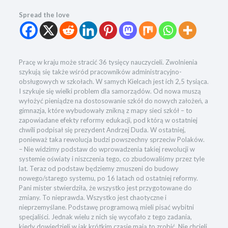
Spread the love
Pracę w kraju może stracić 36 tysięcy nauczycieli. Zwolnienia
szykują się także wśród pracowników administracyjno-
obsługowych w szkołach. W samych Kielcach jest ich 2,5 tysiąca.
I szykuje się wielki problem dla samorządów. Od nowa muszą
wyłożyć pieniądze na dostosowanie szkół do nowych założeń, a
gimnazja, które wybudowały znikną z mapy sieci szkół – to
zapowiadane efekty reformy edukacji, pod którą w ostatniej
chwili podpisał się prezydent Andrzej Duda. W ostatniej,
ponieważ taka rewolucja budzi powszechny sprzeciw Polaków.
– Nie widzimy podstaw do wprowadzenia takiej rewolucji w
systemie oświaty i niszczenia tego, co zbudowaliśmy przez tyle
lat. Teraz od podstaw będziemy zmuszeni do budowy
nowego/starego systemu, po 16 latach od ostatniej reformy.
Pani mister stwierdziła, że wszystko jest przygotowane do
zmiany. To nieprawda. Wszystko jest chaotyczne i
nieprzemyślane. Podstawę programową mieli pisać wybitni
specjaliści. Jednak wielu z nich się wycofało z tego zadania,
kiedy dowiedzieli w jak krótkim czasie mają to zrobić. Nie chcieli