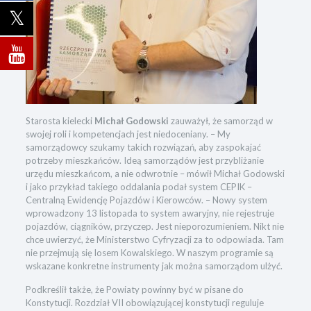
Starosta kielecki
Michał Godowski
zauważył, że samorząd w
swojej roli i kompetencjach jest niedoceniany. – My
samorządowcy szukamy takich rozwiązań, aby zaspokajać
potrzeby mieszkańców. Ideą samorządów jest przybliżanie
urzędu mieszkańcom, a nie odwrotnie – mówił Michał Godowski
i jako przykład takiego oddalania podał system CEPIK –
Centralną Ewidencję Pojazdów i Kierowców. – Nowy system
wprowadzony 13 listopada to system awaryjny, nie rejestruje
pojazdów, ciągników, przyczep. Jest nieporozumieniem. Nikt nie
chce uwierzyć, że Ministerstwo Cyfryzacji za to odpowiada. Tam
nie przejmują się losem Kowalskiego. W naszym programie są
wskazane konkretne instrumenty jak można samorządom ulżyć.
Podkreślił także, że Powiaty powinny być w pisane do
Konstytucji. Rozdział VII obowiązującej konstytucji reguluje