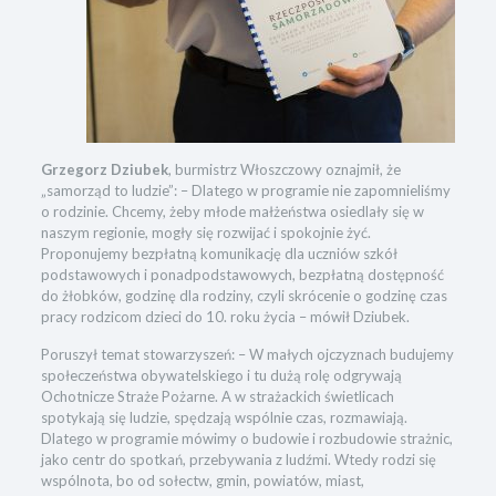
Grzegorz Dziubek
, burmistrz Włoszczowy oznajmił, że
„samorząd to ludzie”: – Dlatego w programie nie zapomnieliśmy
o rodzinie. Chcemy, żeby młode małżeństwa osiedlały się w
naszym regionie, mogły się rozwijać i spokojnie żyć.
Proponujemy bezpłatną komunikację dla uczniów szkół
podstawowych i ponadpodstawowych, bezpłatną dostępność
do żłobków, godzinę dla rodziny, czyli skrócenie o godzinę czas
pracy rodzicom dzieci do 10. roku życia – mówił Dziubek.
Poruszył temat stowarzyszeń: – W małych ojczyznach budujemy
społeczeństwa obywatelskiego i tu dużą rolę odgrywają
Ochotnicze Straże Pożarne. A w strażackich świetlicach
spotykają się ludzie, spędzają wspólnie czas, rozmawiają.
Dlatego w programie mówimy o budowie i rozbudowie strażnic,
jako centr do spotkań, przebywania z ludźmi. Wtedy rodzi się
wspólnota, bo od sołectw, gmin, powiatów, miast,