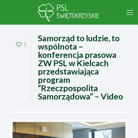
Samorząd to ludzie, to
1
wspólnota –
konferencja prasowa
ZW PSL w Kielcach
przedstawiająca
program
“Rzeczpospolita
Samorządowa” – Video