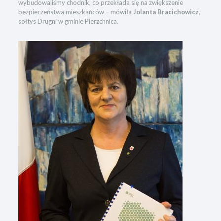
wybudowaliśmy chodnik, co przekłada się na zwiększenie
bezpieczeństwa mieszkańców – mówiła
Jolanta Bracichowicz
,
sołtys Drugni w gminie Pierzchnica.