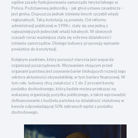
ogólne zasady funkcjonowania samorządu terytorialnego w
Polsce. Podstawową jednostką – jak głosi ustawa zasadnicza –
jest gmina. Dopuszcza jednak istnienie innych szczebli władz
regionalnych. Taką instytucją są powiaty. Od reformy
administracji publicznej w 1998 r. stały się one jedną z
najważniejszych jednostek władz lokalnych. W obecnych
czasach coraz ważniejsza stała się ochrona działalności i
istnienia samorządów. Dlatego ludowcy proponują wpisanie
powiatów do konstytucji.
Kolejnym punktem, który poruszył starosta jest wsparcie
organizacji pozarządowych. Wyzwaniem stojącym przed
organami państwa jest usuwanie barier blokujących rozwój tego
sektora aktywności obywatelskiej, w tym bariery finansowej. W
tym celu ludowcy chcą zwiększyć z 1 do 2 procent kwotę
podatku dochodowego, którą będzie można przekazać na
wskazaną organizację pożytku publicznego, a także wprowadzić
dofinansowanie z budżetu państwa na działalność statutową w
kwocie odpowiadającej 50% zebranych wpłat z podatku
dochodowego.