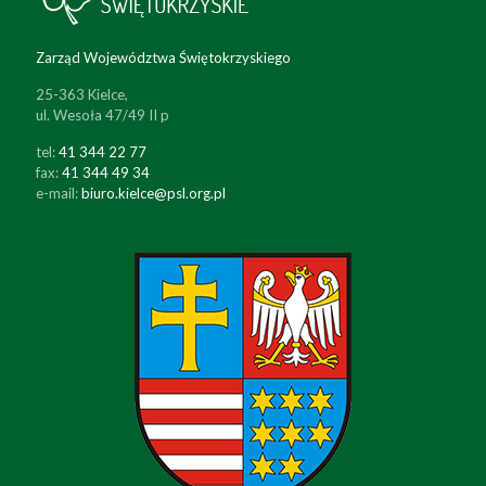
Zarząd Województwa Świętokrzyskiego
25-363 Kielce,
ul. Wesoła 47/49 II p
tel:
41 344 22 77
fax:
41 344 49 34
e-mail:
biuro.kielce@psl.org.pl