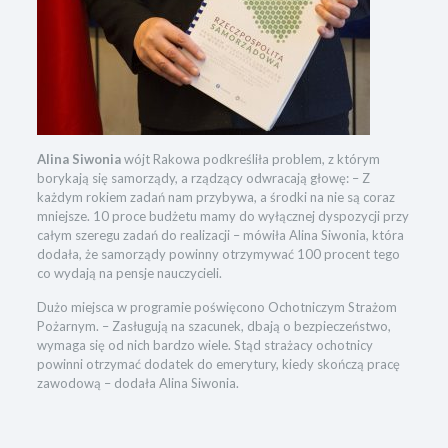
Alina Siwonia
wójt Rakowa podkreśliła problem, z którym
borykają się samorządy, a rządzący odwracają głowę: – Z
każdym rokiem zadań nam przybywa, a środki na nie są coraz
mniejsze. 10 proce budżetu mamy do wyłącznej dyspozycji przy
całym szeregu zadań do realizacji – mówiła Alina Siwonia, która
dodała, że samorządy powinny otrzymywać 100 procent tego
co wydają na pensje nauczycieli.
Dużo miejsca w programie poświęcono Ochotniczym Strażom
Pożarnym. – Zasługują na szacunek, dbają o bezpieczeństwo,
wymaga się od nich bardzo wiele. Stąd strażacy ochotnicy
powinni otrzymać dodatek do emerytury, kiedy skończą pracę
zawodową – dodała Alina Siwonia.